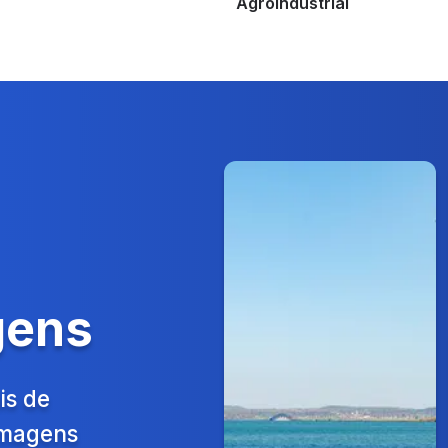
Agroindustrial
gens
is de
 Imagens