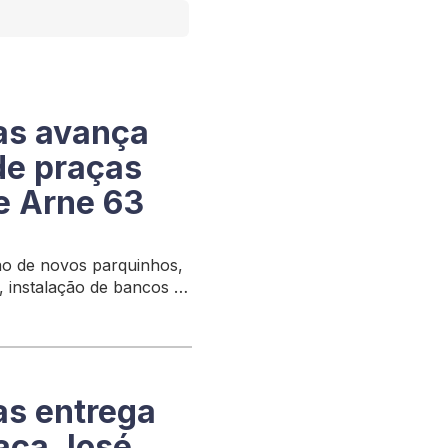
as avança
de praças
e Arne 63
ão de novos parquinhos,
, instalação de bancos e
talização das calçadas
as entrega
raça José