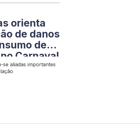
as orienta
ção de danos
onsumo de
 no Carnaval
-se aliadas importantes
ulação