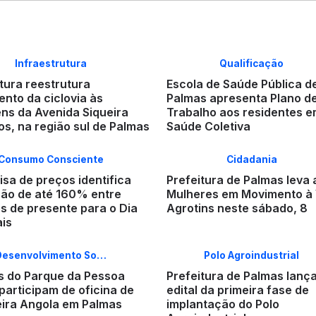
Infraestrutura
Qualificação
tura reestrutura
Escola de Saúde Pública d
nto da ciclovia às
Palmas apresenta Plano d
ns da Avenida Siqueira
Trabalho aos residentes 
s, na região sul de Palmas
Saúde Coletiva
Consumo Consciente
Cidadania
sa de preços identifica
Prefeitura de Palmas leva
ção de até 160% entre
Mulheres em Movimento à 
s de presente para o Dia
Agrotins neste sábado, 8
ais
Desenvolvimento So…
Polo Agroindustrial
s do Parque da Pessoa
Prefeitura de Palmas lanç
participam de oficina de
edital da primeira fase de
ira Angola em Palmas
implantação do Polo