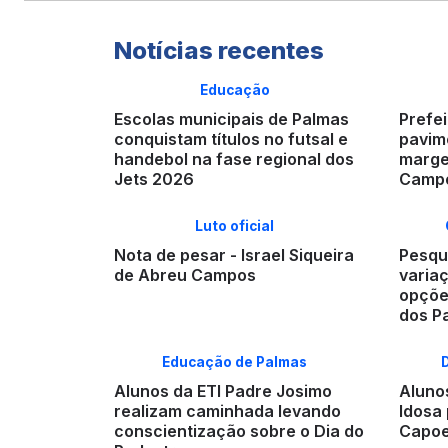
Notícias recentes
Educação
Escolas municipais de Palmas
Prefei
conquistam títulos no futsal e
pavime
handebol na fase regional dos
marge
Jets 2026
Campo
Luto oficial
Nota de pesar - Israel Siqueira
Pesqui
de Abreu Campos
varia
opçõe
dos P
Educação de Palmas
Alunos da ETI Padre Josimo
Aluno
realizam caminhada levando
Idosa 
conscientização sobre o Dia do
Capoe