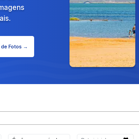
 Imagens
ais.
 de Fotos →