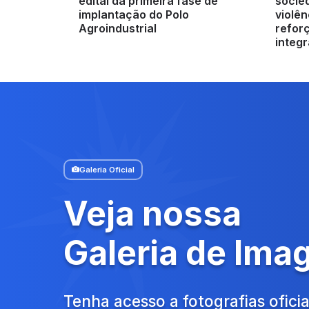
edital da primeira fase de
socied
implantação do Polo
violên
Agroindustrial
refor
integ
Galeria Oficial
Veja nossa
Galeria de Ima
Tenha acesso a fotografias oficia