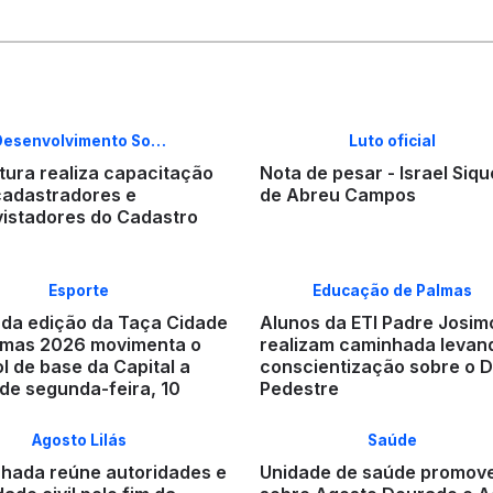
Desenvolvimento So…
Luto oficial
tura realiza capacitação
Nota de pesar - Israel Siqu
cadastradores e
de Abreu Campos
vistadores do Cadastro
Esporte
Educação de Palmas
da edição da Taça Cidade
Alunos da ETI Padre Josim
lmas 2026 movimenta o
realizam caminhada levan
l de base da Capital a
conscientização sobre o D
 de segunda-feira, 10
Pedestre
Agosto Lilás
Saúde
hada reúne autoridades e
Unidade de saúde promov