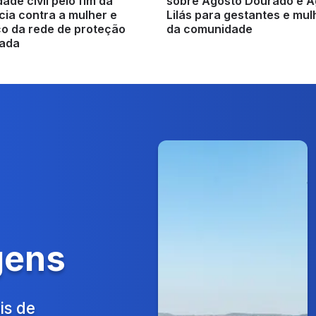
ade civil pelo fim da
sobre Agosto Dourado e A
cia contra a mulher e
Lilás para gestantes e mu
ço da rede de proteção
da comunidade
rada
gens
is de