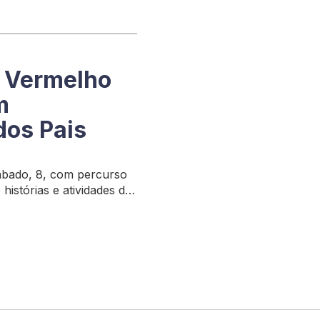
 Vermelho
m
dos Pais
sábado, 8, com percurso
istórias e atividades de