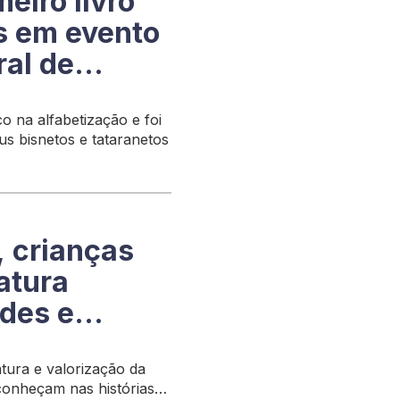
meiro livro
os em evento
al de
o na alfabetização e foi
us bisnetos e tataranetos
, crianças
atura
ades e
atura e valorização da
conheçam nas histórias