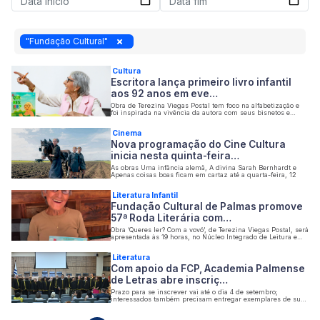
"Fundação Cultural"
Cultura
Escritora lança primeiro livro infantil
aos 92 anos em eve…
Obra de Terezina Viegas Postal tem foco na alfabetização e
foi inspirada na vivência da autora com seus bisnetos e
tataranetos
Cinema
Nova programação do Cine Cultura
inicia nesta quinta-feira…
As obras Uma infância alemã, A divina Sarah Bernhardt e
Apenas coisas boas ficam em cartaz até a quarta-feira, 12
Literatura Infantil
Fundação Cultural de Palmas promove
57ª Roda Literária com…
Obra ‘Queres ler? Com a vovó’, de Terezina Viegas Postal, será
apresentada às 19 horas, no Núcleo Integrado de Leitura e
Arte do Espaço Cultural
Literatura
Com apoio da FCP, Academia Palmense
de Letras abre inscriç…
Prazo para se inscrever vai até o dia 4 de setembro;
interessados também precisam entregar exemplares de suas
obras literárias na sede da APL, que fica na Casa da Cultura
– Parque Cesamar