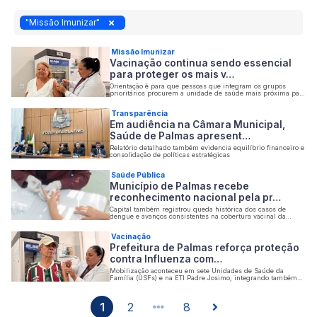
"Missão Imunizar"
Missão Imunizar
Vacinação continua sendo essencial
para proteger os mais v…
Orientação é para que pessoas que integram os grupos
prioritários procurem a unidade de saúde mais próxima para
manter a imunização atualizada
Transparência
Em audiência na Câmara Municipal,
Saúde de Palmas apresent…
Relatório detalhado também evidencia equilíbrio financeiro e
consolidação de políticas estratégicas
Saúde Pública
Município de Palmas recebe
reconhecimento nacional pela pr…
Capital também registrou queda histórica dos casos de
dengue e avanços consistentes na cobertura vacinal da
população
Vacinação
Prefeitura de Palmas reforça proteção
contra Influenza com…
Mobilização aconteceu em sete Unidades de Saúde da
Família (USFs) e na ETI Padre Josimo, integrando também
ações do Dia D pela Primeira Infância
1
2
8