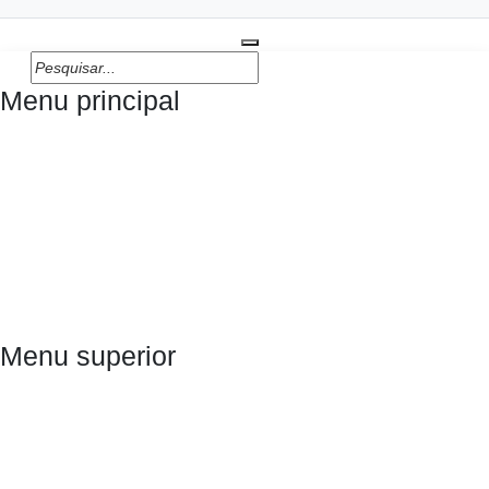
Prefeitura de Palmas
Menu principal
Serviços
Notícias
Órgãos
Transparência
Menu superior
Ouvidoria
Diário Oficial