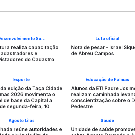
Desenvolvimento So…
Luto oficial
tura realiza capacitação
Nota de pesar - Israel Siqu
cadastradores e
de Abreu Campos
vistadores do Cadastro
Esporte
Educação de Palmas
da edição da Taça Cidade
Alunos da ETI Padre Josim
lmas 2026 movimenta o
realizam caminhada levan
l de base da Capital a
conscientização sobre o D
 de segunda-feira, 10
Pedestre
Agosto Lilás
Saúde
hada reúne autoridades e
Unidade de saúde promov