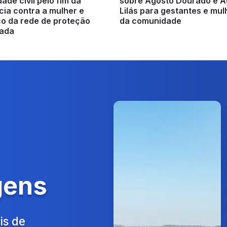
ade civil pelo fim da
sobre Agosto Dourado e A
cia contra a mulher e
Lilás para gestantes e mu
ço da rede de proteção
da comunidade
rada
gens
is de