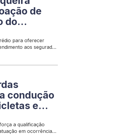
iqueira
oação de
o do
prédio para oferecer
atendimento aos segurados
Município
rdas
ra condução
icletas e
força a qualificação
 atuação em ocorrências