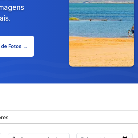
 Imagens
ais.
 de Fotos →