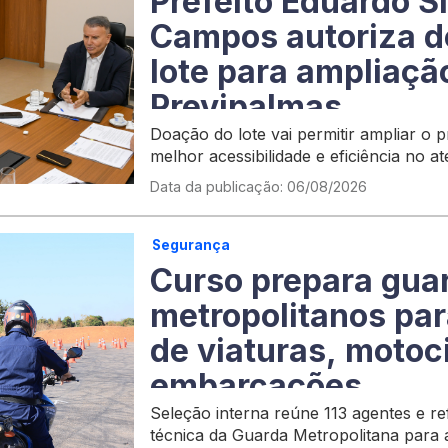
Prefeito Eduardo S
Campos autoriza d
lote para ampliaçã
Previpalmas
Doação do lote vai permitir ampliar o 
melhor acessibilidade e eficiência no 
ativos, aposentados e pensionistas do 
Data da publicação: 06/08/2026
Segurança
Curso prepara gua
metropolitanos pa
de viaturas, motoc
embarcações
Seleção interna reúne 113 agentes e re
técnica da Guarda Metropolitana para