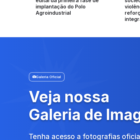
edital da primeira fase de
socied
implantação do Polo
violên
Agroindustrial
refor
integ
Galeria Oficial
Veja nossa
Galeria de Ima
Tenha acesso a fotografias oficia