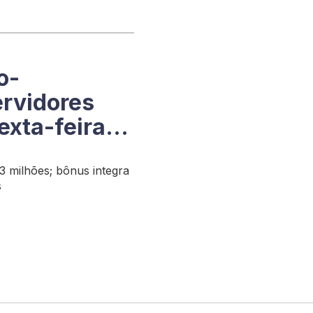
o-
ervidores
exta-feira,
,3 milhões; bônus integra
s