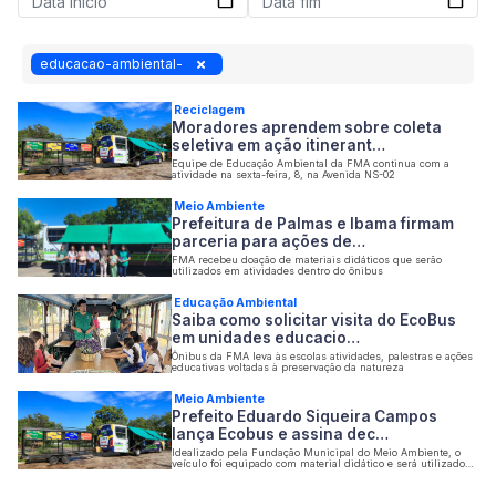
educacao-ambiental-
Reciclagem
Moradores aprendem sobre coleta
seletiva em ação itinerant…
Equipe de Educação Ambiental da FMA continua com a
atividade na sexta-feira, 8, na Avenida NS-02
Meio Ambiente
Prefeitura de Palmas e Ibama firmam
parceria para ações de…
FMA recebeu doação de materiais didáticos que serão
utilizados em atividades dentro do ônibus
Educação Ambiental
Saiba como solicitar visita do EcoBus
em unidades educacio…
Ônibus da FMA leva às escolas atividades, palestras e ações
educativas voltadas à preservação da natureza
Meio Ambiente
Prefeito Eduardo Siqueira Campos
lança Ecobus e assina dec…
Idealizado pela Fundação Municipal do Meio Ambiente, o
veículo foi equipado com material didático e será utilizado
em ações de educação ambiental itinerantes realizadas em
escolas, distritos e eventos na Capital