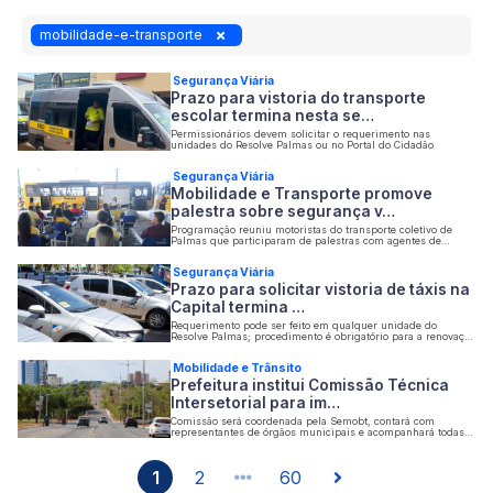
mobilidade-e-transporte
Segurança Viária
Prazo para vistoria do transporte
escolar termina nesta se…
Permissionários devem solicitar o requerimento nas
unidades do Resolve Palmas ou no Portal do Cidadão
Segurança Viária
Mobilidade e Transporte promove
palestra sobre segurança v…
Programação reuniu motoristas do transporte coletivo de
Palmas que participaram de palestras com agentes de
trânsito e com o superintendente de Acessibilidade
Segurança Viária
Prazo para solicitar vistoria de táxis na
Capital termina …
Requerimento pode ser feito em qualquer unidade do
Resolve Palmas; procedimento é obrigatório para a renovação
do alvará
Mobilidade e Trânsito
Prefeitura institui Comissão Técnica
Intersetorial para im…
Comissão será coordenada pela Semobt, contará com
representantes de órgãos municipais e acompanhará todas
as etapas de execução dos Trechos 1 e 2 do projeto
1
2
60