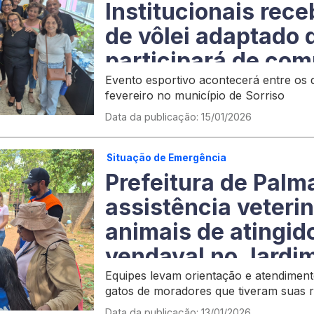
Institucionais rec
de vôlei adaptado 
participará de com
nacional no MT
Evento esportivo acontecerá entre os di
fevereiro no município de Sorriso
Data da publicação: 15/01/2026
Situação de Emergência
Prefeitura de Palm
assistência veterin
animais de atingid
vendaval no Jardi
Equipes levam orientação e atendimento
gatos de moradores que tiveram suas r
por mudanças bruscas
Data da publicação: 13/01/2026