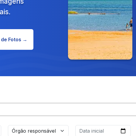
 Imagens
ais.
 de Fotos →