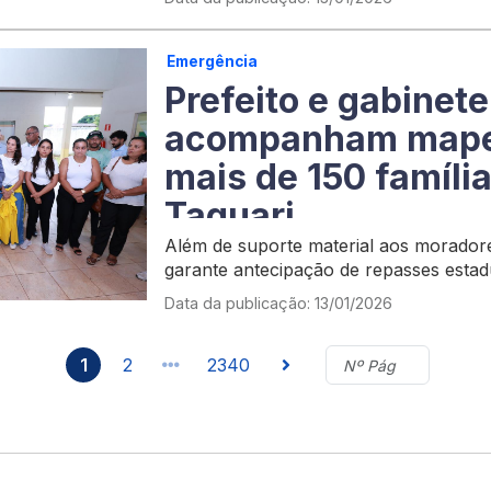
Emergência
Prefeito e gabinete
acompanham mape
mais de 150 famíli
Taquari
Além de suporte material aos morador
garante antecipação de repasses estadu
verbas em Brasília
Data da publicação: 13/01/2026
1
2
2340