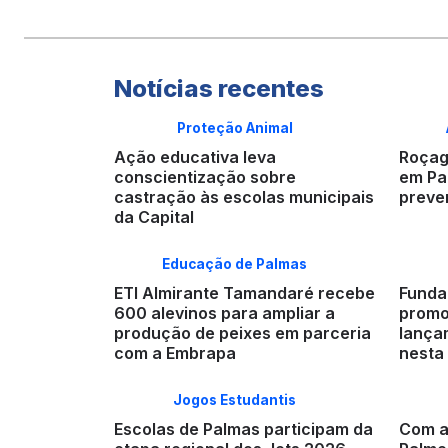
Notícias recentes
Proteção Animal
Ação educativa leva
Roçag
conscientização sobre
em Pa
castração às escolas municipais
preve
da Capital
Educação de Palmas
ETI Almirante Tamandaré recebe
Funda
600 alevinos para ampliar a
promo
produção de peixes em parceria
lançam
com a Embrapa
nesta 
Jogos Estudantis
Escolas de Palmas participam da
Com a