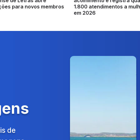
nse de Letras abre
acolhimento e registra qu
ições para novos membros
1.800 atendimentos a mul
em 2026
gens
is de