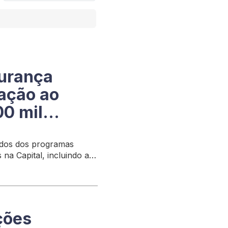
urança
ação ao
00 mil
dados dos programas
na Capital, incluindo a
unitários e programas
ções