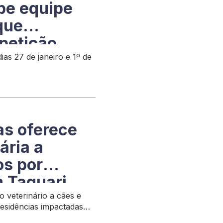
ebe equipe
que
petição
as 27 de janeiro e 1º de
as oferece
ária a
os por
m Taquari
 veterinário a cães e
esidências impactadas