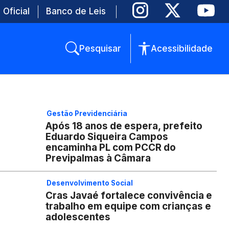
 Oficial
Banco de Leis
Pesquisar
Acessibilidade
Gestão Previdenciária
Após 18 anos de espera, prefeito
Eduardo Siqueira Campos
encaminha PL com PCCR do
Previpalmas à Câmara
Desenvolvimento Social
Cras Javaé fortalece convivência e
trabalho em equipe com crianças e
adolescentes