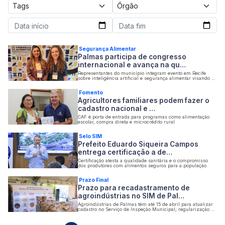
Segurança Alimentar
Palmas participa de congresso
internacional e avança na qu…
Representantes do município integram evento em Recife
sobre inteligência artificial e segurança alimentar visando o
desenvolvimento das agroindústrias locais
Fomento
Agricultores familiares podem fazer o
cadastro nacional e …
CAF é porta de entrada para programas como alimentação
escolar, compra direta e microcrédito rural
Selo SIM
Prefeito Eduardo Siqueira Campos
entrega certificação a de…
Certificação atesta a qualidade sanitária e o compromisso
dos produtores com alimentos seguros para a população
Prazo Final
Prazo para recadastramento de
agroindústrias no SIM de Pal…
Agroindústrias de Palmas têm até 15 de abril para atualizar
cadastro no Serviço de Inspeção Municipal; regularização é
obrigatória para manter a comercialização e garantir a
segurança dos produtos de origem animal