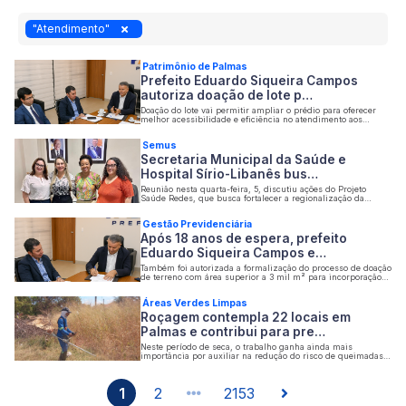
"Atendimento"
Patrimônio de Palmas
Prefeito Eduardo Siqueira Campos
autoriza doação de lote p…
Doação do lote vai permitir ampliar o prédio para oferecer
melhor acessibilidade e eficiência no atendimento aos
segurados ativos, aposentados e pensionistas do Município
Semus
Secretaria Municipal da Saúde e
Hospital Sírio-Libanês bus…
Reunião nesta quarta-feira, 5, discutiu ações do Projeto
Saúde Redes, que busca fortalecer a regionalização da
assistência e aprimorar o cuidado às gestantes
Gestão Previdenciária
Após 18 anos de espera, prefeito
Eduardo Siqueira Campos e…
Também foi autorizada a formalização do processo de doação
de terreno com área superior a 3 mil m² para incorporação
ao patrimônio do instituto
Áreas Verdes Limpas
Roçagem contempla 22 locais em
Palmas e contribui para pre…
Neste período de seca, o trabalho ganha ainda mais
importância por auxiliar na redução do risco de queimadas
em áreas urbanas
1
2
2153