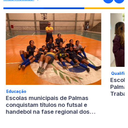
Mais Notícias
Qualifi
Escol
Palma
Educação
Traba
Escolas municipais de Palmas
Saúde
conquistam títulos no futsal e
handebol na fase regional dos