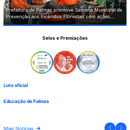
Prefeitura de Palmas promove Semana Municipal de
Prevenção aos Incêndios Florestais com ações
Pesquisa de preços identifica variação de até 160%
educativas
entre opções de presente para o Dia dos Pais
Selos e Premiações
Nota de pesar - Israel Siqueira de Abreu Campos
Luto oficial
Alunos da ETI Padre Josimo realizam caminhada
levando conscientização sobre o Dia do Pedestre
Educação de Palmas