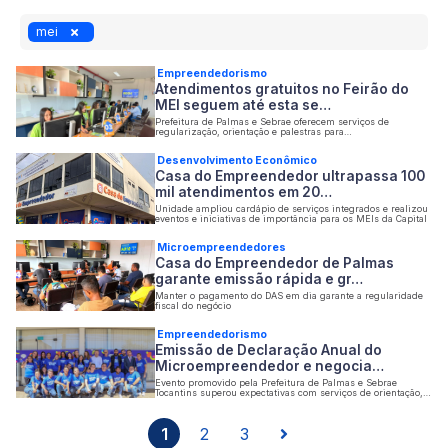
mei
Empreendedorismo
Atendimentos gratuitos no Feirão do
MEI seguem até esta se…
Prefeitura de Palmas e Sebrae oferecem serviços de
regularização, orientação e palestras para
microempreendedores
Desenvolvimento Econômico
Casa do Empreendedor ultrapassa 100
mil atendimentos em 20…
Unidade ampliou cardápio de serviços integrados e realizou
eventos e iniciativas de importância para os MEIs da Capital
Microempreendedores
Casa do Empreendedor de Palmas
garante emissão rápida e gr…
Manter o pagamento do DAS em dia garante a regularidade
fiscal do negócio
Empreendedorismo
Emissão de Declaração Anual do
Microempreendedor e negocia…
Evento promovido pela Prefeitura de Palmas e Sebrae
Tocantins superou expectativas com serviços de orientação,
regularização e capacitações
1
2
3