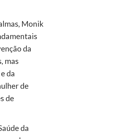
Palmas, Monik
ndamentais
venção da
s, mas
 e da
ulher de
s de
 Saúde da