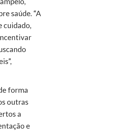
Campelo,
bre saúde. “A
e cuidado,
incentivar
buscando
is”,
 de forma
os outras
ertos a
ientação e