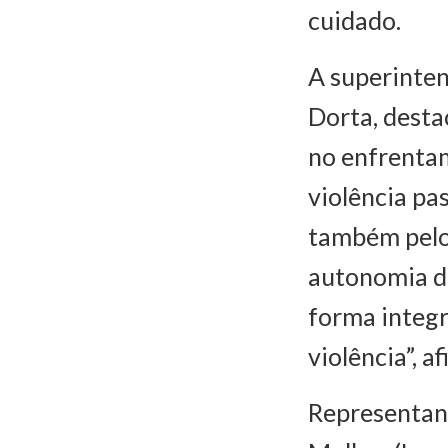
cuidado.
A superinten
Dorta, dest
no enfrentam
violência pa
também pelo 
autonomia d
forma integ
violência”, a
Representand