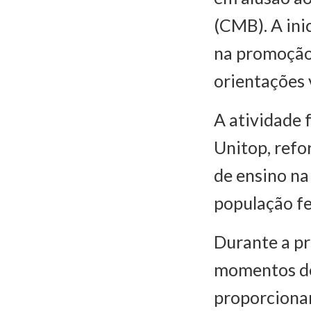
(CMB). A ini
na promoção
orientações 
A atividade 
Unitop, refo
de ensino na
população f
Durante a pr
momentos de
proporcionan