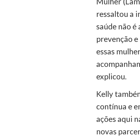
Mulher (Lame
ressaltou a 
saúde não é 
prevenção e 
essas mulher
acompanhame
explicou.
Kelly também
contínua e e
ações aqui n
novas parcer