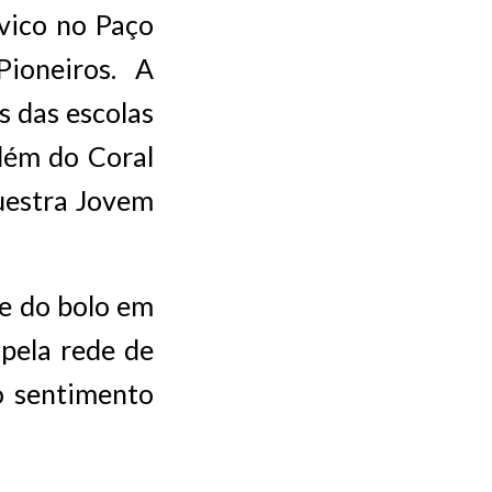
ívico no Paço
ioneiros. A
 das escolas
além do Coral
uestra Jovem
te do bolo em
pela rede de
o sentimento