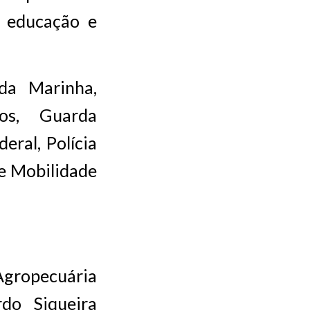
, educação e
da Marinha,
ros, Guarda
eral, Polícia
 e Mobilidade
 Agropecuária
do Siqueira