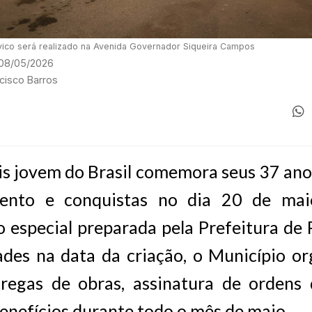
cívico será realizado na Avenida Governador Siqueira Campos
 08/05/2026
ncisco Barros
is jovem do Brasil comemora seus 37 anos
mento e conquistas no dia 20 de ma
 especial preparada pela Prefeitura de 
dades na data da criação, o Município o
tregas de obras, assinatura de ordens 
enefícios durante todo o mês de maio.