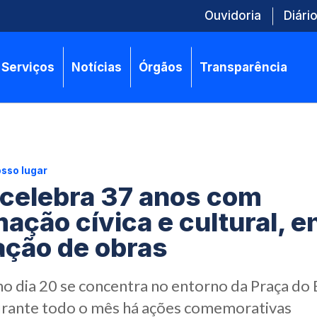
Ouvidoria
Diário
Serviços
Notícias
Órgãos
Transparência
osso lugar
celebra 37 anos com
ação cívica e cultural, e
ação de obras
 no dia 20 se concentra no entorno da Praça d
durante todo o mês há ações comemorativas