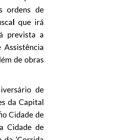
as ordens de
isca
l
que irá
 prevista a
 Assistência
além de obras
versário de
s da Capital
fio Cidade de
ça Cidade de
m da ‘Corrida