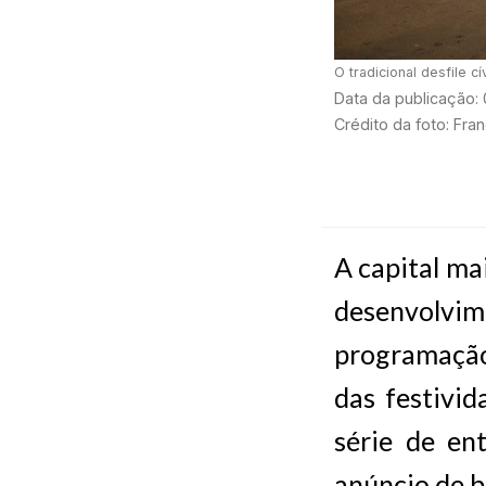
O tradicional desfile 
Data da publicação:
Crédito da foto: Fra
A capital ma
desenvolvi
programação
das festivi
série de en
anúncio de b