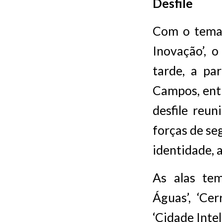
Desfile
Com o tema 
Inovação’, o
tarde, a pa
Campos, entr
desfile reun
forças de se
identidade, 
As alas tem
Águas’, ‘Cer
‘Cidade Inte