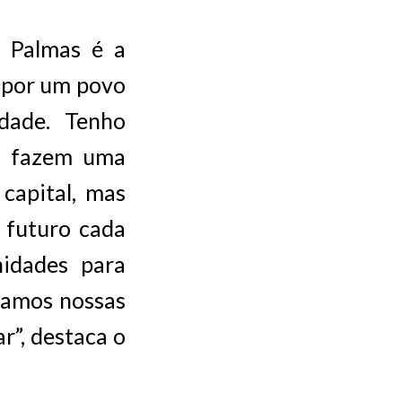
e Palmas é a
e por um povo
idade. Tenho
s fazem uma
capital, mas
 futuro cada
nidades para
iamos nossas
r”, destaca o