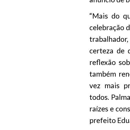
“Mais do qu
celebração d
trabalhador
certeza de
reflexão so
também reno
vez mais pr
todos. Palm
raízes e con
prefeito Edu