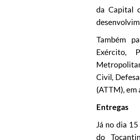
da Capital 
desenvolvim
Também par
Exército, 
Metropolitan
Civil, Defes
(ATTM), em a
Entregas
Já no dia 15
do Tocanti