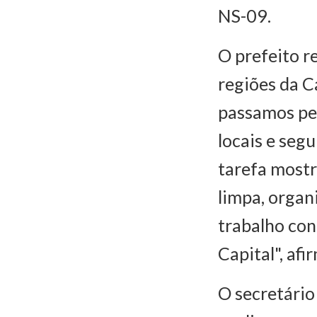
NS-09.
O prefeito r
regiões da C
passamos pel
locais e seg
tarefa most
limpa, organ
trabalho con
Capital", afi
O secretário