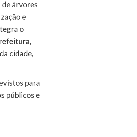
a de árvores
ização e
ntegra o
efeitura,
da cidade,
evistos para
s públicos e