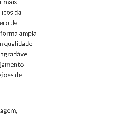
r mais
licos da
ero de
e forma ampla
m qualidade,
 agradável
nejamento
giões de
çagem,