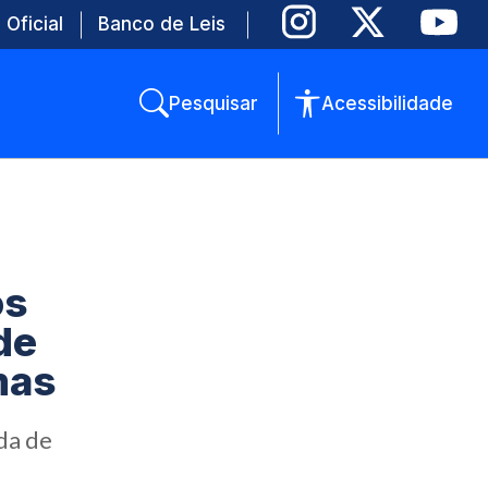
 Oficial
Banco de Leis
Pesquisar
Acessibilidade
os
de
mas
da de