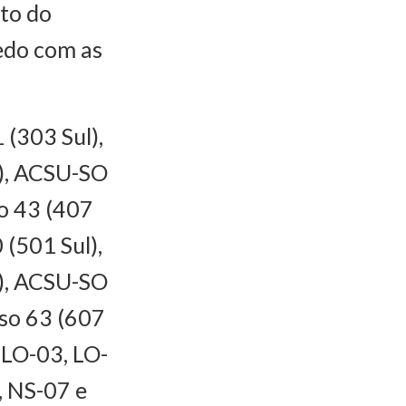
to do
edo com as
 (303 Sul),
l), ACSU-SO
so 43 (407
 (501 Sul),
l), ACSU-SO
rso 63 (607
 LO-03, LO-
, NS-07 e