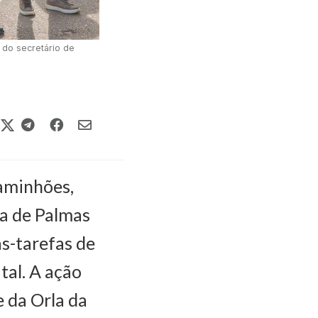
 do secretário de
aminhões,
ra de Palmas
as-tarefas de
tal. A ação
 da Orla da