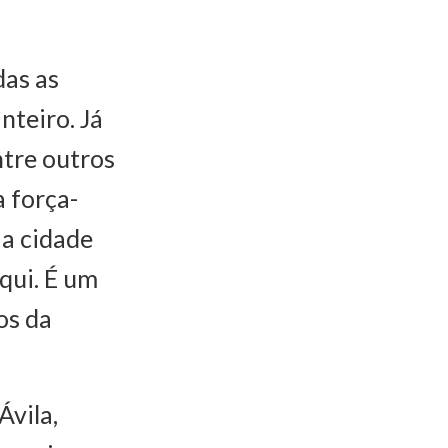
das as
nteiro. Já
ntre outros
a força-
a cidade
qui. É um
os da
Ávila,