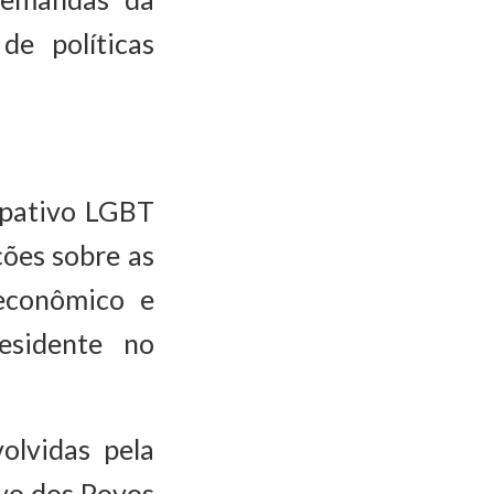
e políticas
cipativo LGBT
ões sobre as
oeconômico e
esidente no
olvidas pela
ivo dos Povos