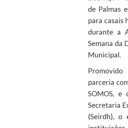
de Palmas e
para casais 
durante a A
Semana da D
Municipal.
Promovido 
parceria co
SOMOS, e c
Secretaria E
(Seirdh), o
instituiçõe