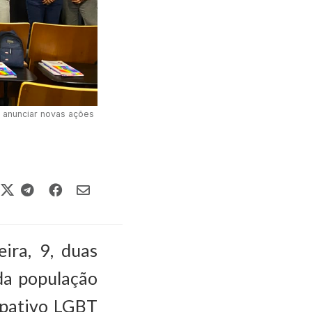
 e anunciar novas ações
ira, 9, duas
 da população
ipativo LGBT