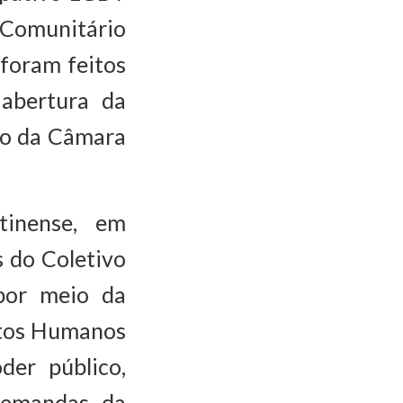
 Comunitário
 foram feitos
 abertura da
ho da Câmara
tinense, em
 do Coletivo
por meio da
eitos Humanos
der público,
 demandas da