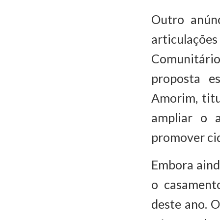
Outro anúnc
articulaçõ
Comunitári
proposta e
Amorim, titu
ampliar o a
promover cid
Embora ainda
o casamento
deste ano. O