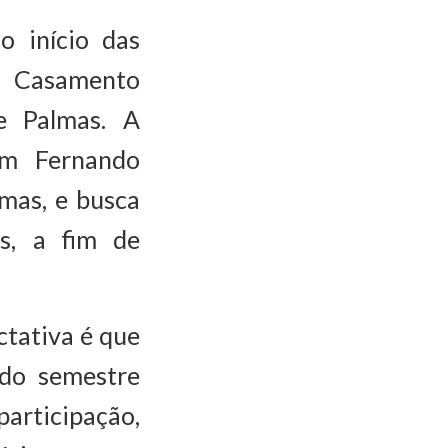
o início das
 Casamento
e Palmas. A
om Fernando
lmas, e busca
es, a fim de
ctativa é que
ndo semestre
participação,