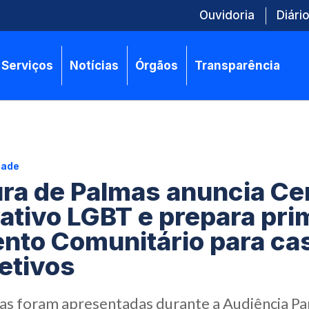
Ouvidoria
Diário
Serviços
Notícias
Órgãos
Transparência
dade
ura de Palmas anuncia C
pativo LGBT e prepara pri
to Comunitário para ca
etivos
vas foram apresentadas durante a Audiência Par