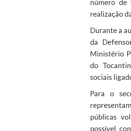
número de 
realização da
Durante a a
da Defenso
Ministério 
do Tocantin
sociais liga
Para o sec
representa
públicas v
possível con