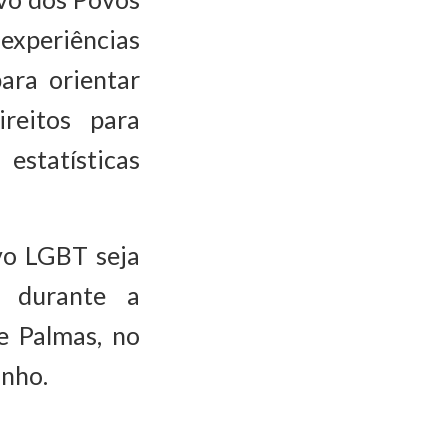
xperiências
ara orientar
reitos para
estatísticas
vo LGBT seja
, durante a
e Palmas, no
inho.