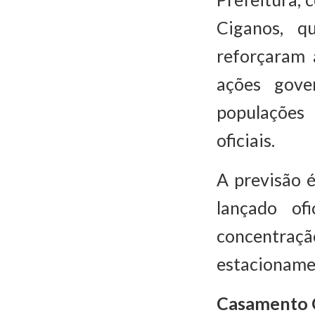
Ciganos, q
reforçaram 
ações gove
populações 
oficiais.
A previsão 
lançado of
concentraçã
estacioname
Casamento 