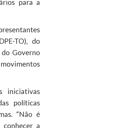
rios para a
presentantes
DPE-TO), do
, do Governo
e movimentos
iniciativas
s políticas
mas. “Não é
em conhecer a