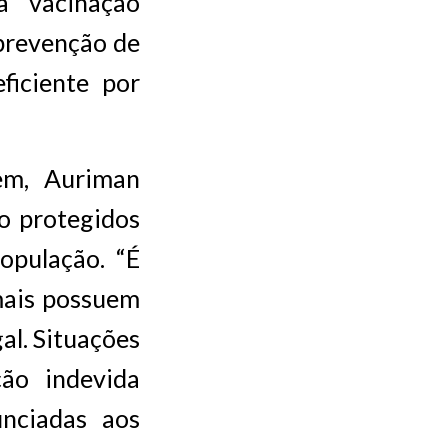
a vacinação
prevenção de
iciente por
em, Auriman
o protegidos
opulação. “É
mais possuem
al. Situações
ão indevida
nciadas aos