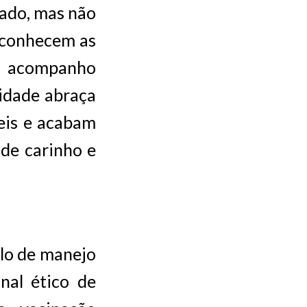
ado, mas não
, conhecem as
u acompanho
idade abraça
veis e acabam
 de carinho e
elo de manejo
nal ético de