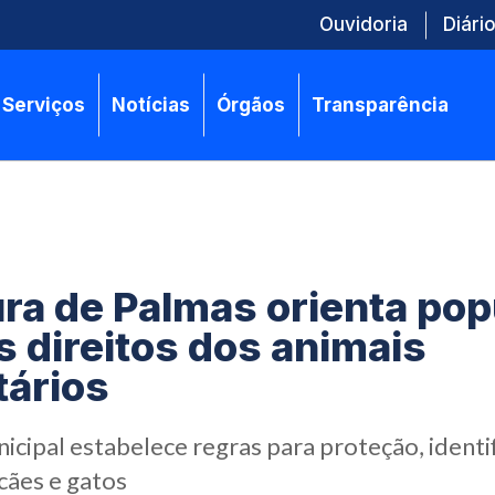
Ouvidoria
Diário
Serviços
Notícias
Órgãos
Transparência
ura de Palmas orienta po
s direitos dos animais
ários
icipal estabelece regras para proteção, identi
cães e gatos