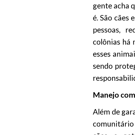
gente acha 
é. São cães 
pessoas, r
colônias há
esses animai
sendo proteg
responsabili
Manejo com
Além de gara
comunitário