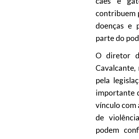
cães e gat
contribuem 
doenças e 
parte do pod
O diretor 
Cavalcante,
pela legisl
importante 
vínculo com 
de violênc
podem conf