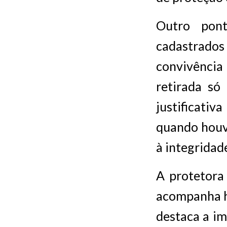
Outro pont
cadastrados
convivênci
retirada só
justificati
quando houv
à integridad
A protetora 
acompanha h
destaca a i