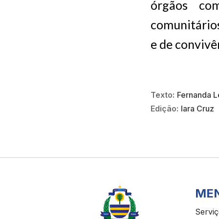
órgãos com
comunitários
e de convivê
Texto:
Fernanda 
Edição:
Iara Cruz
ME
Servi