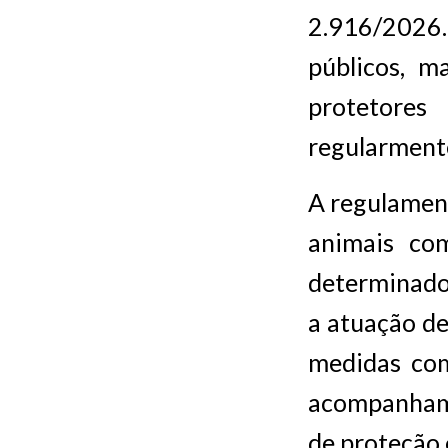
2.916/2026. 
públicos, m
protetores
regularmente
A regulament
animais com
determinado 
a atuação de
medidas com
acompanhame
de proteção 