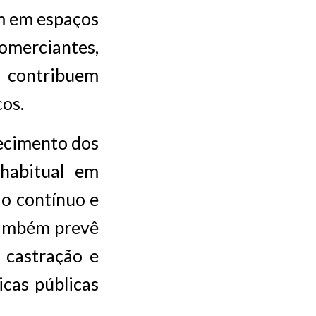
em em espaços
omerciantes,
 contribuem
os.
hecimento dos
 habitual em
io contínuo e
 também prevê
 castração e
cas públicas