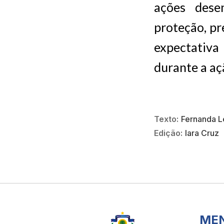
ações dese
proteção, p
expectativa
durante a aç
Texto:
Fernanda 
Edição:
Iara Cruz
ME