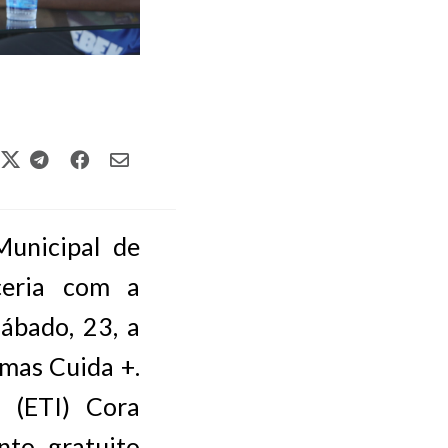
Municipal de
ceria com a
sábado, 23, a
lmas Cuida +.
 (ETI) Cora
nto gratuito