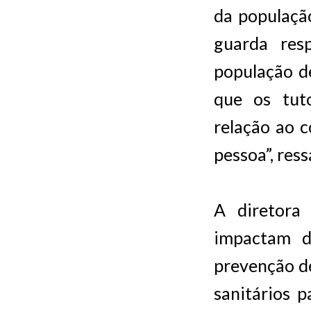
da populaçã
guarda res
população d
que os tut
relação ao c
pessoa”, ress
A diretora
impactam d
prevenção de
sanitários 