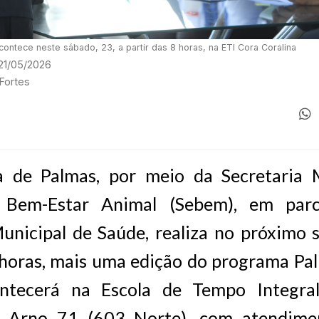
contece neste sábado, 23, a partir das 8 horas, na ETI Cora Coralina
 21/05/2026
 Fortes
a de Palmas, por meio da Secretaria 
 Bem-Estar Animal (Sebem), em par
unicipal de Saúde, realiza no próximo 
 horas, mais uma edição do programa Pa
ntecerá na Escola de Tempo Integral
a Arno 71 (603 Norte), com atendime