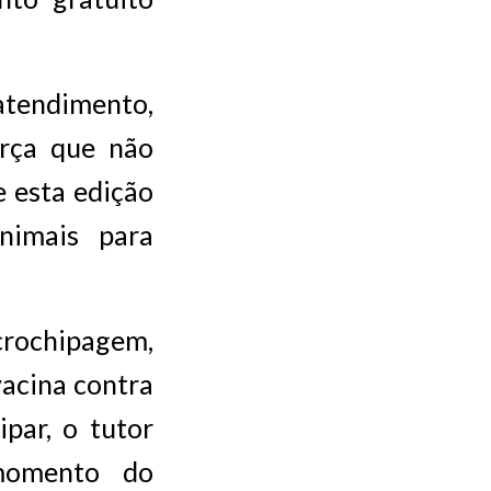
atendimento,
orça que não
e esta edição
nimais para
crochipagem,
vacina contra
ipar, o tutor
momento do