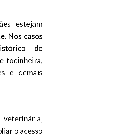
ães estejam
e. Nos casos
stórico de
 focinheira,
es e demais
eterinária,
liar o acesso