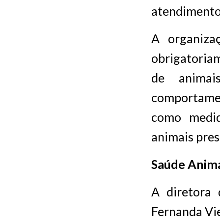
atendimento
A organiza
obrigatoria
de animai
comportamen
como medid
animais pres
Saúde Anim
A diretora
Fernanda Vie