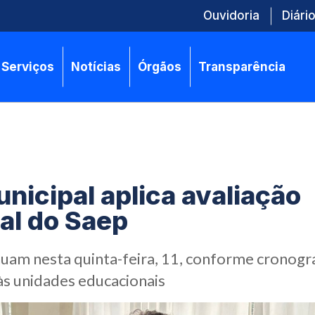
Ouvidoria
Diário
Serviços
Notícias
Órgãos
Transparência
nicipal aplica avaliação
al do Saep
uam nesta quinta-feira, 11, conforme cronog
s unidades educacionais