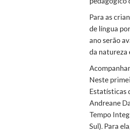
pedagógico d
Para as cria
de língua po
ano serão av
da natureza 
Acompanham
Neste primei
Estatísticas
Andreane Da
Tempo Integr
Sul). Para e