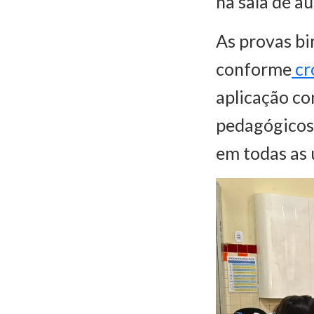
na sala de aul
As provas bi
conforme
cr
aplicação co
pedagógicos 
em todas as 