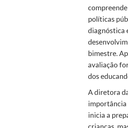
compreender
políticas pú
diagnóstica 
desenvolvim
bimestre. Ap
avaliação fo
dos educando
A diretora d
importância 
inicia a pre
crianças, ma