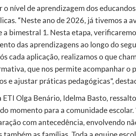
 o nível de aprendizagem dos educandos 
blicas. “Neste ano de 2026, já tivemos a a
e a bimestral 1. Nesta etapa, verificaremo
ento das aprendizagens ao longo do seg
ós cada aplicação, realizamos o que ch
rmativa, que nos permite acompanhar o 
s e ajustar práticas pedagógicas", desta
a ETI Olga Benário, Idelma Basto, ressalt
do momento para a comunidade escolar. 
paração com antecedência, envolvendo nã
s também as famílias. Toda a equipe escol