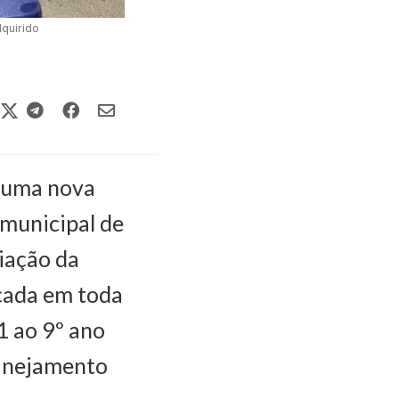
quirido
, uma nova
municipal de
iação da
icada em toda
1 ao 9º ano
lanejamento