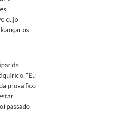
es,
vo cujo
alcançar os
ipar da
quirido. “Eu
da prova fico
estar
foi passado