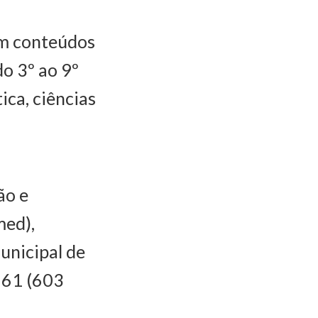
am conteúdos
o 3º ao 9º
ica, ciências
ão e
med),
unicipal de
o 61 (603