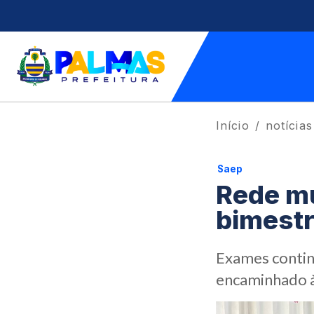
Início
notícias
Saep
Rede mu
bimestr
Exames contin
encaminhado à