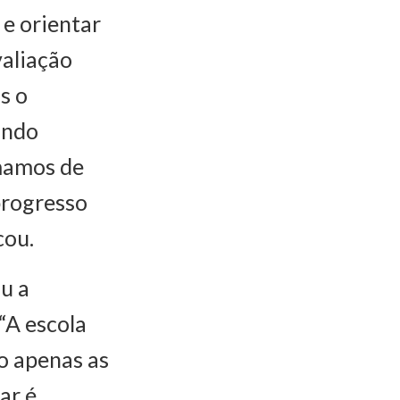
e orientar
valiação
s o
undo
amamos de
progresso
cou.
ou a
“A escola
o apenas as
ar é