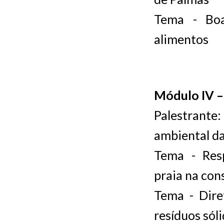
Tema - Boa
alimentos
Módulo IV – 
Palestrant
ambiental d
Tema - Res
praia na con
Tema - Dire
resíduos sól