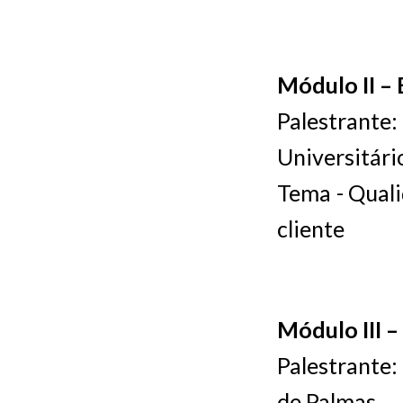
Módulo II –
Palestrant
Universitári
Tema - Quali
cliente
Módulo III –
Palestrante:
de Palmas