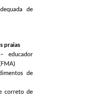
adequada de
s praias
 – educador
 (FMA)
dimentos de
e correto de