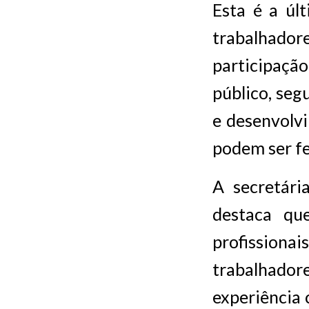
Esta é a úl
trabalhado
participaçã
público, seg
e desenvolvi
podem ser fe
A secretári
destaca que
profissiona
trabalhador
experiência 