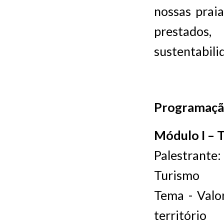
nossas praia
prestados
sustentabilid
Programaç
Módulo I – 
Palestrante:
Turismo
Tema - Valo
território