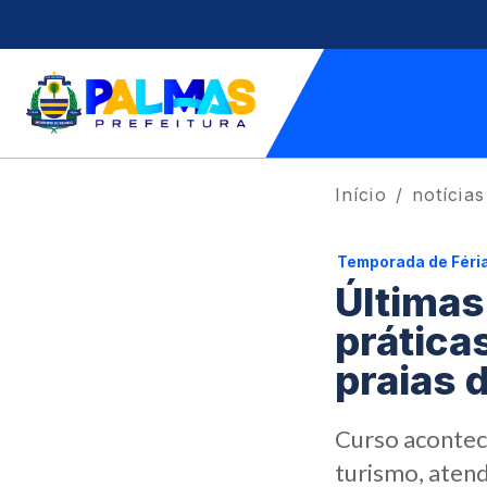
Início
notícias
Temporada de Féri
Últimas
prática
praias 
Curso acontece
turismo, aten