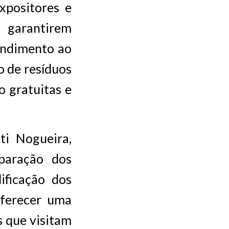
xpositores e
 garantirem
endimento ao
o de resíduos
o gratuitas e
ti Nogueira,
eparação dos
ificação dos
oferecer uma
s que visitam