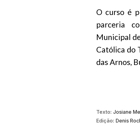
O curso é p
parceria c
Municipal d
Católica do 
das Arnos, Bu
Texto:
Josiane M
Edição:
Denis Roc