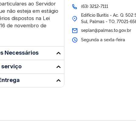
particulares ao Servidor
(63) 3212-7111
ue não esteja em estágio
Edifício Buritis - Ac. Q. 50
rios dispostos na Lei
Sul, Palmas - TO, 77021-65
 16 de novembro de
seplan@palmas.to.gov.br
Segunda a sexta-feira
s Necessários
 serviço
Entrega