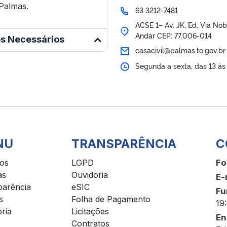
Palmas.
63 3212-7481
ACSE 1– Av. JK, Ed. Via Nob
Andar CEP: 77.006-014
s Necessários
casacivil@palmas.to.gov.br
Segunda a sexta, das 13 às
NU
TRANSPARÊNCIA
C
ços
LGPD
Fo
as
Ouvidoria
E-
parência
eSIC
Fu
s
Folha de Pagamento
19
ria
Licitações
En
Contratos