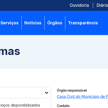
Ouvidoria
Diário
Serviços
Notícias
Órgãos
Transparência
lmas
Órgão responsável
Casa Civil do Município de 
rviços disponibilizados
Contato