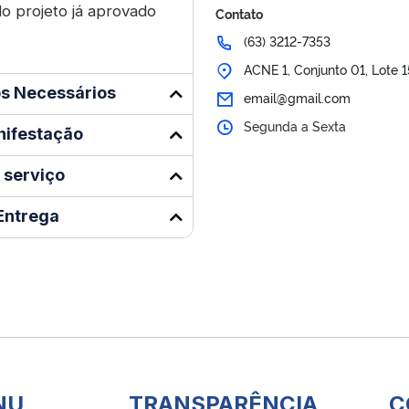
do projeto já aprovado
Contato
(63) 3212-7353
ACNE 1, Conjunto 01, Lote 
s Necessários
email@gmail.com
Segunda a Sexta
nifestação
 serviço
Entrega
NU
TRANSPARÊNCIA
C