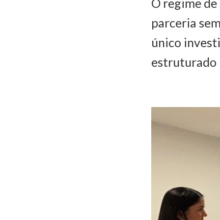
O regime de
parceria sem
único invest
estruturado 