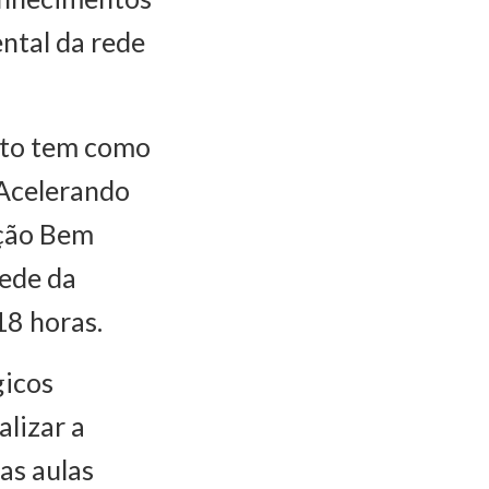
ntal da rede
nto tem como
 Acelerando
ação Bem
ede da
18 horas.
gicos
lizar a
as aulas