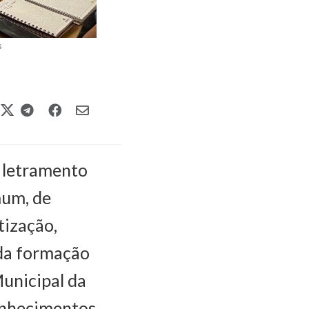
s
 letramento
mum, de
tização,
da formação
Municipal da
conhecimentos