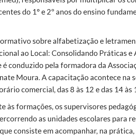
centes do 1° e 2º anos do ensino fundame
formativo sobre alfabetização e letrame
ional ao Local: Consolidando Práticas e
e é conduzido pela formadora da Associ
ate Moura. A capacitação acontece na s
rário comercial, das 8 às 12 e das 14 às 
e às formações, os supervisores pedagó
rcorrendo as unidades escolares para rea
ue consiste em acompanhar, na prática, 