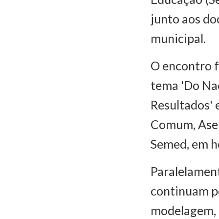
junto aos do
municipal.
O encontro 
tema 'Do Nac
Resultados' 
Comum, Asen
Semed, em ho
Paralelament
continuam pe
modelagem, q