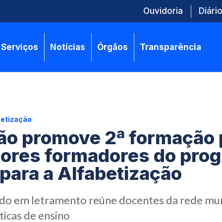
Ouvidoria
Diário
Serviços
Notícias
Órgãos
Transparência
betização
ão promove 2ª formação 
ores formadores do pro
para a Alfabetização
do em letramento reúne docentes da rede mun
ticas de ensino