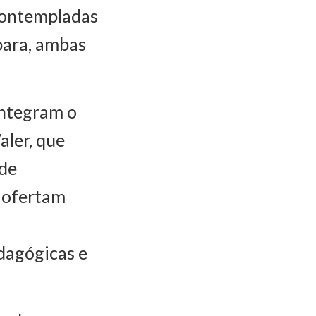
 contempladas
bara, ambas
integram o
aler, que
nde
e ofertam
edagógicas e