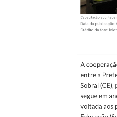
Capacitação acontece 
Data da publicação:
Crédito da foto: Iol
A cooperaçã
entre a Pref
Sobral (CE),
segue em an
voltada aos 
Educação (Se