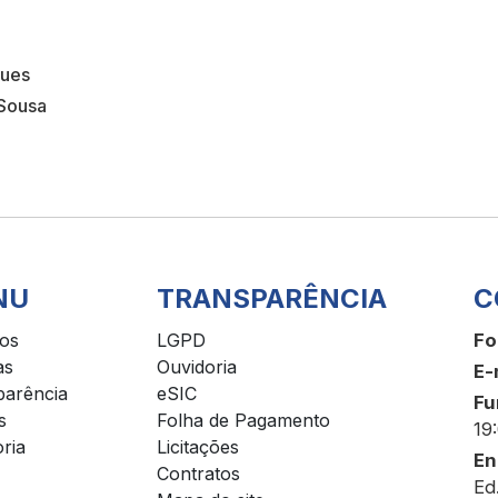
ques
Sousa
NU
TRANSPARÊNCIA
C
ços
LGPD
Fo
as
Ouvidoria
E-
parência
eSIC
Fu
s
Folha de Pagamento
19
ria
Licitações
En
Contratos
Ed