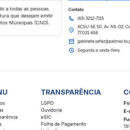
do a todas as pessoas
Contato
itura que desejam emitir
(63) 3212-7115
tos Municipais (CND).
ACSU-SE 50, Av. NS-02, Conj
77.021-658
gabinete.sefaz@palmas.to.
Segunda a sexta-feira
NU
TRANSPARÊNCIA
C
ços
LGPD
Fo
as
Ouvidoria
E-
parência
eSIC
Fu
s
Folha de Pagamento
19