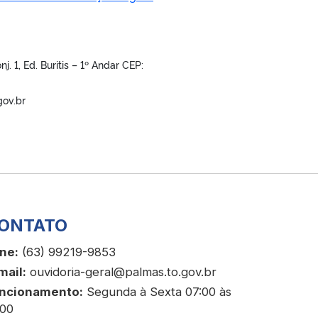
. 1, Ed. Buritis – 1º Andar CEP:
gov.br
ONTATO
ne:
(63) 99219-9853
mail:
ouvidoria-geral@palmas.to.gov.br
ncionamento:
Segunda à Sexta 07:00 às
:00